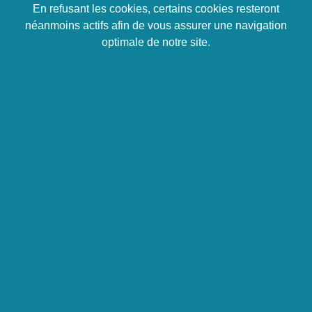
En refusant les cookies, certains cookies resteront
néanmoins actifs afin de vous assurer une navigation
optimale de notre site.
FONCTIONS
BANQUE
SUPPORTS
FINANCE
Affiner la recherche
Offre en Conseil