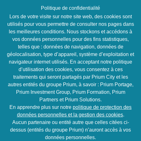
Politique de confidentialité
Lors de votre visite sur notre site web, des cookies sont
utilisés pour vous permettre de consulter nos pages dans
les meilleures conditions. Nous stockons et accédons à
vos données personnelles pour des fins statistiques,
Ingénieur informatique
telles que : données de navigation, données de
géolocalisation, type d’appareil, système d’exploitation et
Golang & Microservices
navigateur internet utilisés. En acceptant notre politique
(H/F)
d’utilisation des cookies, vous consentez à ces
traitements qui seront partagés par Prium City et les
R
CDI
Free
autres entités du groupe Prium, à savoir : Prium Portage,
Prium Investment Group, Prium Formation, Prium
Partners et Prium Solutions.
FREELANCE / CDI
Paris
En apprendre plus sur notre
politique de protection des
3-5 ans d'expérience
données personnelles et la gestion des cookies
.
HOME
NOS OFFRES
RECRUTEMENT
617
Aucun partenaire ou entité autre que celles citées ci-
dessus (entités du groupe Prium) n’auront accès à vos
données personnelles.