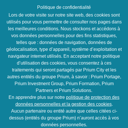
Politique de confidentialité
Lors de votre visite sur notre site web, des cookies sont
utilisés pour vous permettre de consulter nos pages dans
les meilleures conditions. Nous stockons et accédons à
vos données personnelles pour des fins statistiques,
Développeur Visual C++ /
telles que : données de navigation, données de
géolocalisation, type d’appareil, système d’exploitation et
Intégrateur de logiciel
navigateur internet utilisés. En acceptant notre politique
(H/F)
d’utilisation des cookies, vous consentez à ces
traitements qui seront partagés par Prium City et les
R
CDI
Free
autres entités du groupe Prium, à savoir : Prium Portage,
Prium Investment Group, Prium Formation, Prium
Partners et Prium Solutions.
CDI – Temps plein
Île de France
En apprendre plus sur notre
politique de protection des
1-3 ans d'expérience
données personnelles et la gestion des cookies
.
HOME
NOS OFFRES
RECRUTEMENT
665
Aucun partenaire ou entité autre que celles citées ci-
dessus (entités du groupe Prium) n’auront accès à vos
données personnelles.